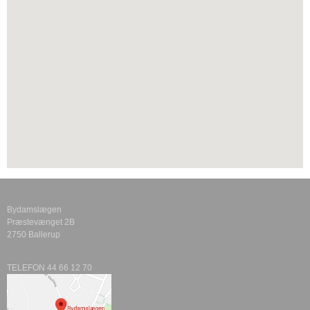
Bydamslægen
Præstevænget 2B
2750 Ballerup
TELEFON 44 66 12 70